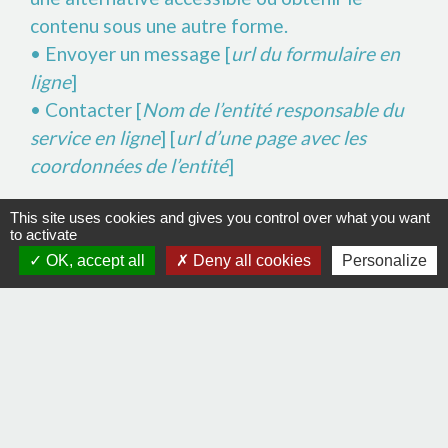
contenu sous une autre forme.
• Envoyer un message [
url du formulaire en
ligne
]
• Contacter [
Nom de l’entité responsable du
service en ligne
] [
url d’une page avec les
coordonnées de l’entité
]
This site uses cookies and gives you control over what you want
to activate
Voies de recours
OK, accept all
Deny all cookies
Personalize
Cette procédure est à utiliser dans le cas
suivant. Vous avez signalé au responsable du
site internet un défaut d’accessibilité qui
vous empêche d’accéder à un contenu ou à un
des services du portail et vous n’avez pas
obtenu de réponse satisfaisante.