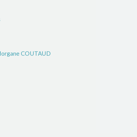
s
organe COUTAUD