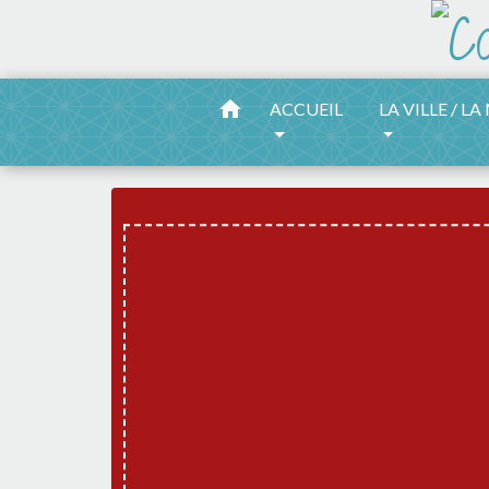
home
ACCUEIL
LA VILLE / LA