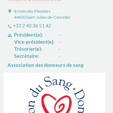
8 route des Meuniers
location_on
44450 Saint-Julien-de-Concelles
+33 2 40 36 51 42
phone
Président(e):
-
people
Vice-président(e):
-
Trésorier(e):
-
Secrétaire:
-
Association des donneurs de sang