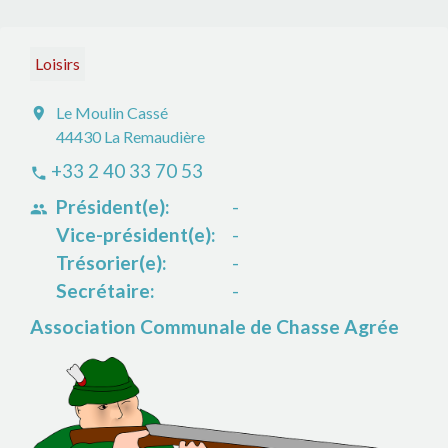
Loisirs
Le Moulin Cassé
location_on
44430 La Remaudière
+33 2 40 33 70 53
phone
Président(e):
-
people
Vice-président(e):
-
Trésorier(e):
-
Secrétaire:
-
Association Communale de Chasse Agrée