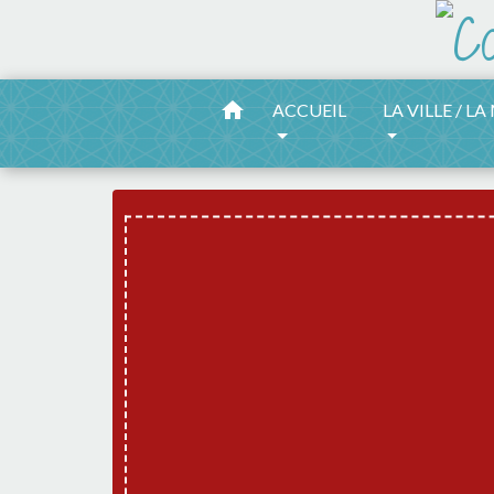
home
ACCUEIL
LA VILLE / LA