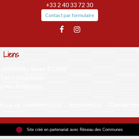
+33 2 40 33 72 30
Contact par formulaire
Liens
communes Sèvre & Loire
Loire Atlantique
 Loire Atlantique
tique de confidentialité
-
Accessibilité
-
Plan du sit
Site créé en partenariat avec Réseau des Communes