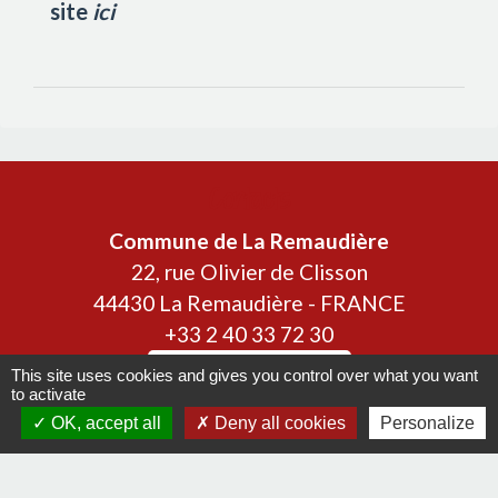
site
ici
Contacts
Commune de La Remaudière
22, rue Olivier de Clisson
44430 La Remaudière - FRANCE
+33 2 40 33 72 30
Contact par formulaire
This site uses cookies and gives you control over what you want
to activate
OK, accept all
Deny all cookies
Personalize